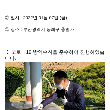
◎
일시
: 2022
년 01
월 07
일
(금
)
◎
장소
: 부산광역시 동래구 충렬사
※ 코로나19 방역수칙을 준수하여 진행하였습
니다.