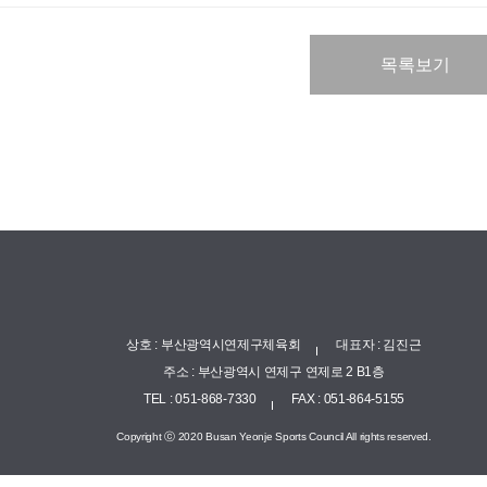
>
수단 >