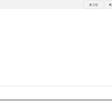
로그인
회
대회/행사
알림마당