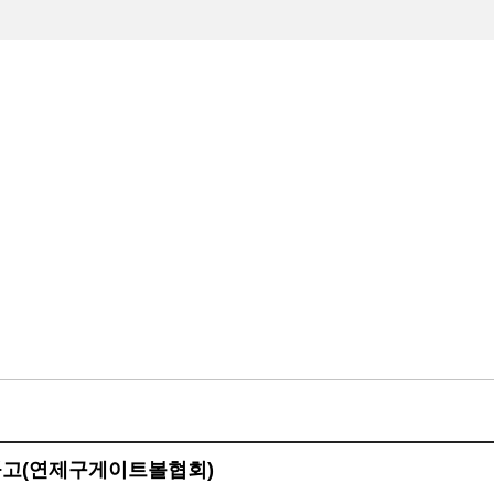
체육회소개
체육회 주요사업
온라인접수
알림마당
공고(연제구게이트볼협회)