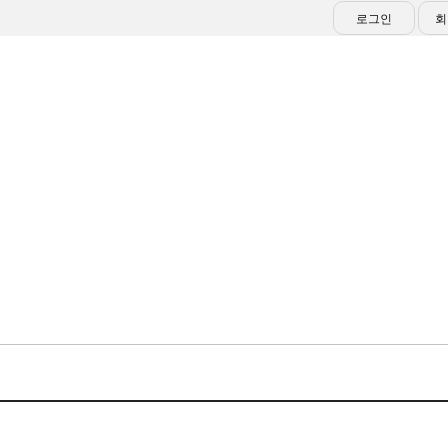
로그인
회
대회/행사
알림마당